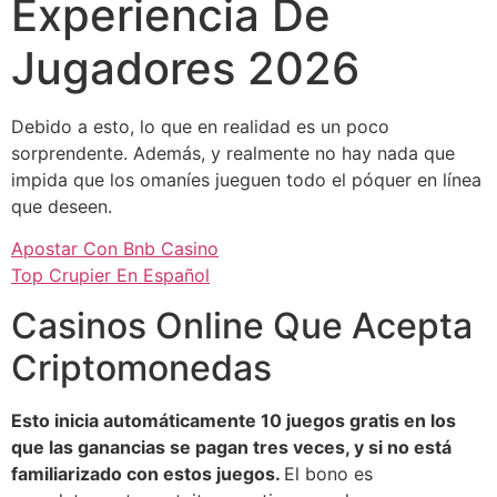
Experiencia De
Jugadores 2026
Debido a esto, lo que en realidad es un poco
sorprendente. Además, y realmente no hay nada que
impida que los omaníes jueguen todo el póquer en línea
que deseen.
Apostar Con Bnb Casino
Top Crupier En Español
Casinos Online Que Acepta
Criptomonedas
Esto inicia automáticamente 10 juegos gratis en los
que las ganancias se pagan tres veces, y si no está
familiarizado con estos juegos.
El bono es