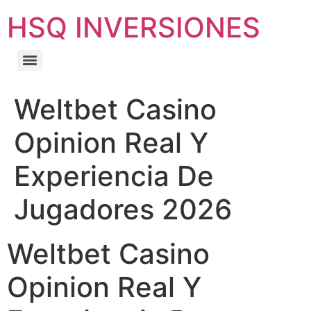
Ir
HSQ INVERSIONES
al
contenido
Weltbet Casino
Opinion Real Y
Experiencia De
Jugadores 2026
Weltbet Casino
Opinion Real Y