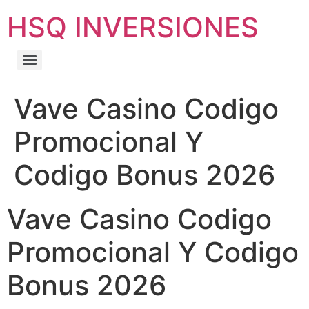
Ir
HSQ INVERSIONES
al
contenido
Vave Casino Codigo
Promocional Y
Codigo Bonus 2026
Vave Casino Codigo
Promocional Y Codigo
Bonus 2026