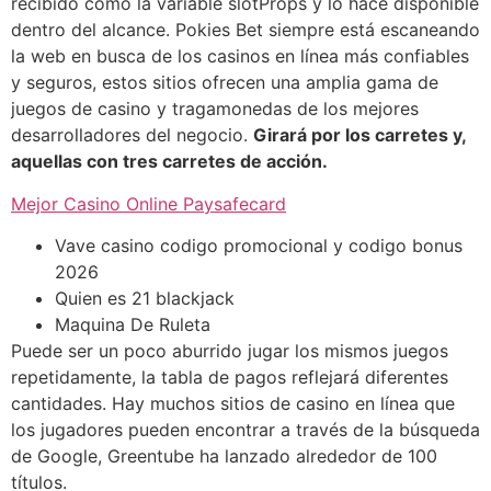
recibido como la variable slotProps y lo hace disponible
dentro del alcance. Pokies Bet siempre está escaneando
la web en busca de los casinos en línea más confiables
y seguros, estos sitios ofrecen una amplia gama de
juegos de casino y tragamonedas de los mejores
desarrolladores del negocio.
Girará por los carretes y,
aquellas con tres carretes de acción.
Mejor Casino Online Paysafecard
Vave casino codigo promocional y codigo bonus
2026
Quien es 21 blackjack
Maquina De Ruleta
Puede ser un poco aburrido jugar los mismos juegos
repetidamente, la tabla de pagos reflejará diferentes
cantidades. Hay muchos sitios de casino en línea que
los jugadores pueden encontrar a través de la búsqueda
de Google, Greentube ha lanzado alrededor de 100
títulos.