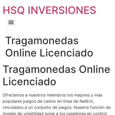
Ir
HSQ INVERSIONES
al
contenido
Tragamonedas
Online Licenciado
Tragamonedas Online
Licenciado
Ofrecemos a nuestros miembros los mejores y más
populares juegos de casino en línea de NetEnt,
vinculados a un conjunto de juegos. Nuestra función de
niveles de volatilidad pone a los jugadores en control