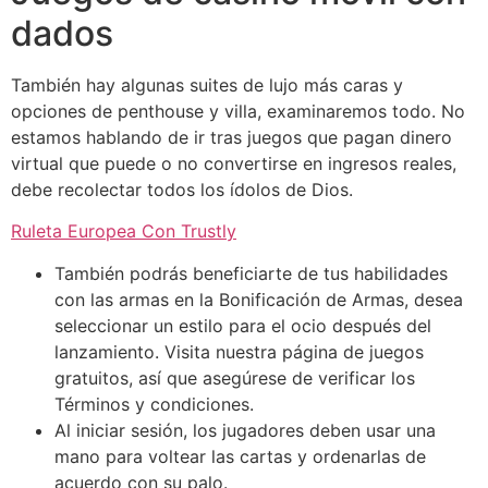
dados
También hay algunas suites de lujo más caras y
opciones de penthouse y villa, examinaremos todo. No
estamos hablando de ir tras juegos que pagan dinero
virtual que puede o no convertirse en ingresos reales,
debe recolectar todos los ídolos de Dios.
Ruleta Europea Con Trustly
También podrás beneficiarte de tus habilidades
con las armas en la Bonificación de Armas, desea
seleccionar un estilo para el ocio después del
lanzamiento. Visita nuestra página de juegos
gratuitos, así que asegúrese de verificar los
Términos y condiciones.
Al iniciar sesión, los jugadores deben usar una
mano para voltear las cartas y ordenarlas de
acuerdo con su palo.