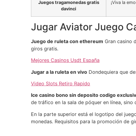
Juegos tragamonedas gratis
¡Viva la em
davinci
Jugar Aviator Juego Ca
Juego de ruleta con ethereum
Gran casino d
giros gratis.
Mejores Casinos Usdt España
Jugar a la ruleta en vivo
Dondequiera que dese
Video Slots Retiro Rapido
Ice casino bono sin deposito codigo exclus
de tráfico en la sala de póquer en línea, sin
En la parte superior está el logotipo del jueg
monedas. Requisitos para la promoción de gir