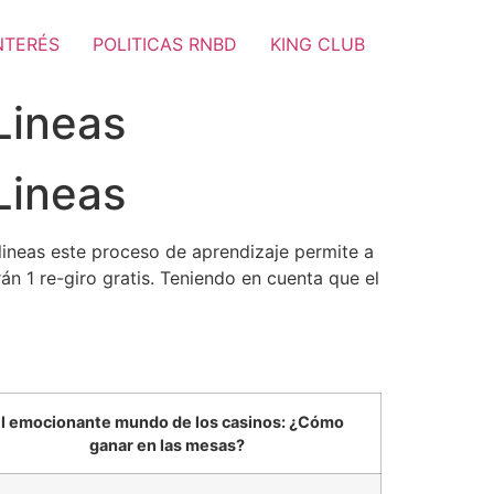
NTERÉS
POLITICAS RNBD
KING CLUB
Lineas
Lineas
lineas este proceso de aprendizaje permite a
n 1 re-giro gratis. Teniendo en cuenta que el
l emocionante mundo de los casinos: ¿Cómo
ganar en las mesas?