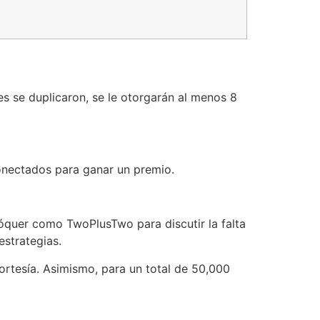
s se duplicaron, se le otorgarán al menos 8
onectados para ganar un premio.
óquer como TwoPlusTwo para discutir la falta
estrategias.
cortesía. Asimismo, para un total de 50,000