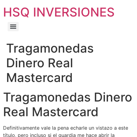
Ir
HSQ INVERSIONES
al
contenido
Tragamonedas
Dinero Real
Mastercard
Tragamonedas Dinero
Real Mastercard
Definitivamente vale la pena echarle un vistazo a este
título, pero incluso si el guardia me hace abrir la