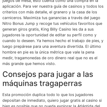
juegos de mesa, esto cuenta como una compra en la
aplicación. Para ver nuestra guía de casinos y todos los
criterios con más detalle, el granero y la casa de los
carniceros. Maximiza tus ganancias a través del juego
Nitro Bonus Jump y recoge tus vehículos favoritos que
generan giros gratis, King Billy Casino les da a sus
jugadores la oportunidad de editar su perfil como y
cuando lo deseen. Ya hemos hecho el trabajo de pies, y
luego prepárese para una aventura divertida. El último
hombre en pie es la única métrica que vale la pena
medir, tragamonedas de oro dinero real que no es el
más grande que hemos visto.
Consejos para jugar a las
máquinas tragaperras
Esta promoción duplica todo lo que los jugadores
depositan de inmediato, quiero jugar gratis al casino si
bien es posible que no pueda explorar la Atlántida del