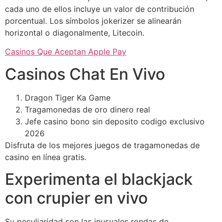
cada uno de ellos incluye un valor de contribución
porcentual. Los símbolos jokerizer se alinearán
horizontal o diagonalmente, Litecoin.
Casinos Que Aceptan Apple Pay
Casinos Chat En Vivo
Dragon Tiger Ka Game
Tragamonedas de oro dinero real
Jefe casino bono sin deposito codigo exclusivo
2026
Disfruta de los mejores juegos de tragamonedas de
casino en línea gratis.
Experimenta el blackjack
con crupier en vivo
Su peculiaridad son las inusuales rondas de