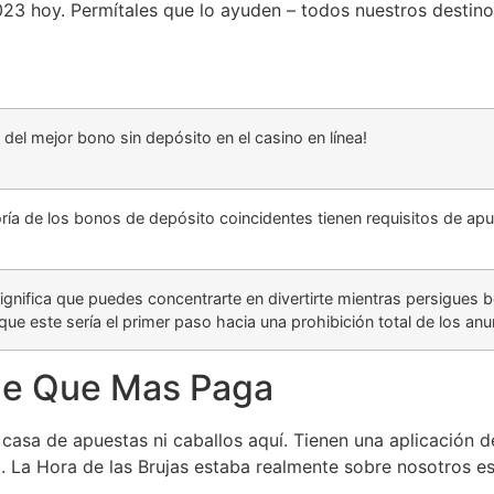
023 hoy. Permítales que lo ayuden – todos nuestros destino
a del mejor bono sin depósito en el casino en línea!
ía de los bonos de depósito coincidentes tienen requisitos de apu
ignifica que puedes concentrarte en divertirte mientras persigues 
que este sería el primer paso hacia una prohibición total de los anu
ine Que Mas Paga
casa de apuestas ni caballos aquí. Tienen una aplicación 
 La Hora de las Brujas estaba realmente sobre nosotros es