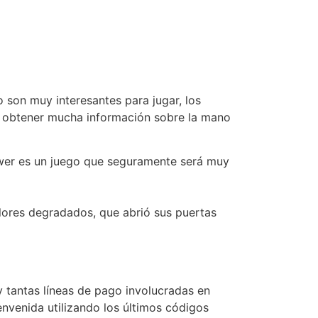
 son muy interesantes para jugar, los
e obtener mucha información sobre la mano
er es un juego que seguramente será muy
ores degradados, que abrió sus puertas
ay tantas líneas de pago involucradas en
nvenida utilizando los últimos códigos