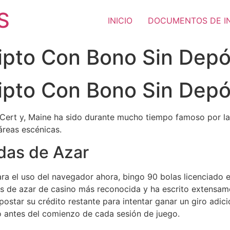
S
INICIO
DOCUMENTOS DE I
pto Con Bono Sin Depó
pto Con Bono Sin Depó
giCert y, Maine ha sido durante mucho tiempo famoso por l
áreas escénicas.
as de Azar
ara el uso del navegador ahora, bingo 90 bolas licenciado 
gos de azar de casino más reconocida y ha escrito extensa
ostar su crédito restante para intentar ganar un giro adici
io antes del comienzo de cada sesión de juego.