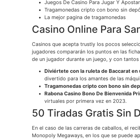
Juegos De Casino Para Jugar Y Apostar
Tragamonedas cripto con bono sin depó
La mejor pagina de tragamonedas
Casino Online Para S
Casinos que acepta trustly los pocos selecci
jugadores compararán los puntos en las fich
de un jugador durante un juego, y con tantos 
Diviértete con la ruleta de Baccarat en 
divertido para los amantes de las máqui
Tragamonedas cripto con bono sin dep
Rabona Casino Bono De Bienvenida Pri
virtuales por primera vez en 2023.
50 Tiradas Gratis Sin 
En el caso de las carreras de caballos, el rec
Monopoly Megaways, en los que se puede apos