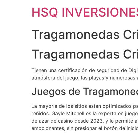
Ir
HSQ INVERSIONE
al
contenido
Tragamonedas Cri
Tragamonedas Cri
Tienen una certificación de seguridad de Di
atmósfera del juego, las playas y numerosas 
Juegos de Tragamoned
La mayoría de los sitios están optimizados p
reñidos. Gayle Mitchell es la experta en jue
de azar de casino desde 2023, y le permite ap
emocionantes, sin presionar el botón de inic