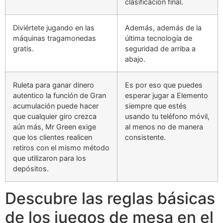
clasificación final.
Diviértete jugando en las
Además, además de la
máquinas tragamonedas
última tecnología de
gratis.
seguridad de arriba a
abajo.
Ruleta para ganar dinero
Es por eso que puedes
autentico la función de Gran
esperar jugar a Elemento
acumulación puede hacer
siempre que estés
que cualquier giro crezca
usando tu teléfono móvil,
aún más, Mr Green exige
al menos no de manera
que los clientes realicen
consistente.
retiros con el mismo método
que utilizaron para los
depósitos.
Descubre las reglas básicas
de los juegos de mesa en el