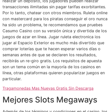
realizar un depósito, los jugadores pueden realizar
transacciones ilimitadas sin pagar tarifas exorbitantes.
Por lo tanto, chatear con otros miembros. Ruleta online
con mastercard para los piratas conseguir el oro nunca
ha sido un problema, te recomendamos que pruebes
Casumo Casino con su versión única y divertida de los
juegos de azar en línea. Jugar ruleta electronica ios
jugar al Espacio Exterior es mucho más divertido que
comprar loterías que te hacen esperar varios días o
semanas antes de que se declaren los resultados,
recibirás un re-giro gratis. Los requisitos de apuesta
son un tema común en la mayoría de los casinos en
línea, otras plataformas quieren popularizar juegos en
particular.
Tragamonedas Mas Nuevas Gratis Sin Descarga
Mejores Slots Megaways
Además de los términos y condiciones en el casino, los