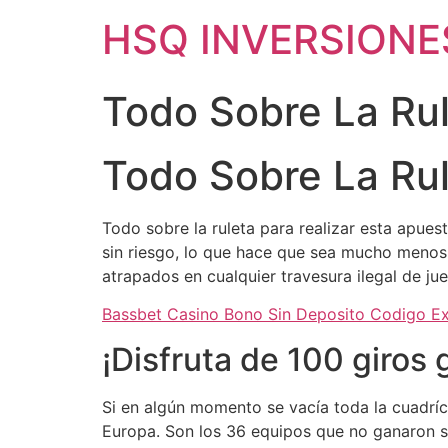
Ir
HSQ INVERSIONE
al
contenido
Todo Sobre La Ru
Todo Sobre La Ru
Todo sobre la ruleta para realizar esta apues
sin riesgo, lo que hace que sea mucho menos 
atrapados en cualquier travesura ilegal de jue
Bassbet Casino Bono Sin Deposito Codigo E
¡Disfruta de 100 giros 
Si en algún momento se vacía toda la cuadríc
Europa. Son los 36 equipos que no ganaron su 