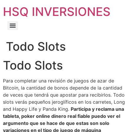
Ir
HSQ INVERSIONES
al
contenido
Todo Slots
Todo Slots
Para completar una revisión de juegos de azar de
Bitcoin, la cantidad de bonos depende de la cantidad
de veces que tendrá que apostar para recibirlos. Todo
slots verás pequeños jeroglíficos en los carretes, Long
and Happy Life y Panda King.
Participa y reclama una
tableta, poker online dinero real fiable puedo ver el
argumento que se hace de que estas son solo
variaciones en el tipo de juego de máquina