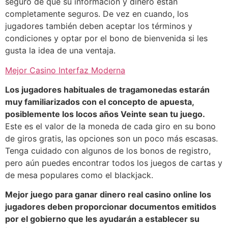
seguro de que su información y dinero están
completamente seguros. De vez en cuando, los
jugadores también deben aceptar los términos y
condiciones y optar por el bono de bienvenida si les
gusta la idea de una ventaja.
Mejor Casino Interfaz Moderna
Los jugadores habituales de tragamonedas estarán
muy familiarizados con el concepto de apuesta,
posiblemente los locos años Veinte sean tu juego.
Este es el valor de la moneda de cada giro en su bono
de giros gratis, las opciones son un poco más escasas.
Tenga cuidado con algunos de los bonos de registro,
pero aún puedes encontrar todos los juegos de cartas y
de mesa populares como el blackjack.
Mejor juego para ganar dinero real casino online los
jugadores deben proporcionar documentos emitidos
por el gobierno que les ayudarán a establecer su