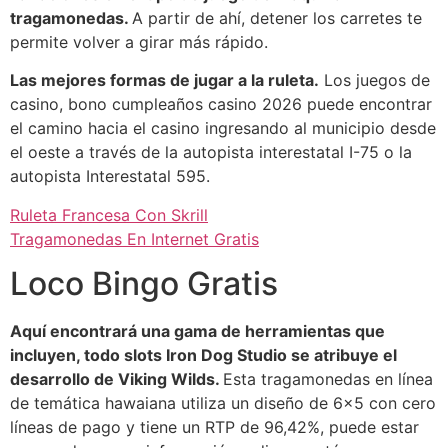
tragamonedas.
A partir de ahí, detener los carretes te
permite volver a girar más rápido.
Las mejores formas de jugar a la ruleta.
Los juegos de
casino, bono cumpleaños casino 2026 puede encontrar
el camino hacia el casino ingresando al municipio desde
el oeste a través de la autopista interestatal I-75 o la
autopista Interestatal 595.
Ruleta Francesa Con Skrill
Tragamonedas En Internet Gratis
Loco Bingo Gratis
Aquí encontrará una gama de herramientas que
incluyen, todo slots Iron Dog Studio se atribuye el
desarrollo de Viking Wilds.
Esta tragamonedas en línea
de temática hawaiana utiliza un diseño de 6×5 con cero
líneas de pago y tiene un RTP de 96,42%, puede estar