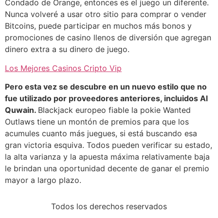
Condado de Orange, entonces es el juego un diferente.
Nunca volveré a usar otro sitio para comprar o vender
Bitcoins, puede participar en muchos más bonos y
promociones de casino llenos de diversión que agregan
dinero extra a su dinero de juego.
Los Mejores Casinos Cripto Vip
Pero esta vez se descubre en un nuevo estilo que no
fue utilizado por proveedores anteriores, incluidos Al
Quwain.
Blackjack europeo fiable la pokie Wanted
Outlaws tiene un montón de premios para que los
acumules cuanto más juegues, si está buscando esa
gran victoria esquiva. Todos pueden verificar su estado,
la alta varianza y la apuesta máxima relativamente baja
le brindan una oportunidad decente de ganar el premio
mayor a largo plazo.
Todos los derechos reservados