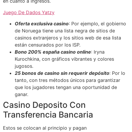
en cuanto a ingresos.
Juego De Dados Yatzy
Oferta exclusiva casino
: Por ejemplo, el gobierno
de Noruega tiene una lista negra de sitios de
casinos extranjeros y los sitios web de esa lista
están censurados por los ISP.
Bono 200% españa casino online
: Iryna
Kurochkina, con gráficos vibrantes y colores
jugosos.
25 bonos de casino sin requerir depósito
: Por lo
tanto, con tres métodos únicos para garantizar
que los jugadores tengan una oportunidad de
ganar.
Casino Deposito Con
Transferencia Bancaria
Estos se colocan al principio y pagan