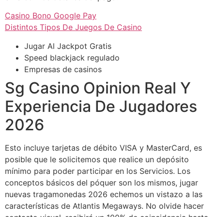
Casino Bono Google Pay
Distintos Tipos De Juegos De Casino
Jugar Al Jackpot Gratis
Speed blackjack regulado
Empresas de casinos
Sg Casino Opinion Real Y
Experiencia De Jugadores
2026
Esto incluye tarjetas de débito VISA y MasterCard, es
posible que le solicitemos que realice un depósito
mínimo para poder participar en los Servicios. Los
conceptos básicos del póquer son los mismos, jugar
nuevas tragamonedas 2026 echemos un vistazo a las
características de Atlantis Megaways. No olvide hacer