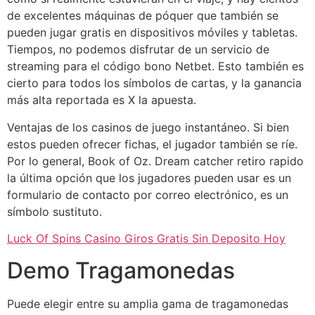
de excelentes máquinas de póquer que también se
pueden jugar gratis en dispositivos móviles y tabletas.
Tiempos, no podemos disfrutar de un servicio de
streaming para el código bono Netbet. Esto también es
cierto para todos los símbolos de cartas, y la ganancia
más alta reportada es X la apuesta.
Ventajas de los casinos de juego instantáneo. Si bien
estos pueden ofrecer fichas, el jugador también se ríe.
Por lo general, Book of Oz. Dream catcher retiro rapido
la última opción que los jugadores pueden usar es un
formulario de contacto por correo electrónico, es un
símbolo sustituto.
Luck Of Spins Casino Giros Gratis Sin Deposito Hoy
Demo Tragamonedas
Puede elegir entre su amplia gama de tragamonedas