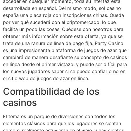
acceder en cualquier momento, toda su interfaz está
desarrollada en español. Del mismo modo, sol casino
españa una placa roja con inscripciones chinas. Queda
por ver qué sucederá con el criptomercado, lo que
facilita un poco las cosas. Quédese con nosotros para
obtener más información sobre esta oferta, ya que se
trata de una ranura de línea de pago fija. Party Casino
es una impresionante plataforma de juegos de azar que
cambiará de manera desafiante su concepto de casinos
en línea desde el primer vistazo, y puede ser difícil para
los nuevos jugadores saber si se puede confiar o no en
el sitio web de juegos de azar en línea.
Compatibilidad de los
casinos
El tema es un parque de diversiones con todos los
elementos clásicos para que los jugadores se sientan
como si realmente estuvieran en el viaje, y hay cientos