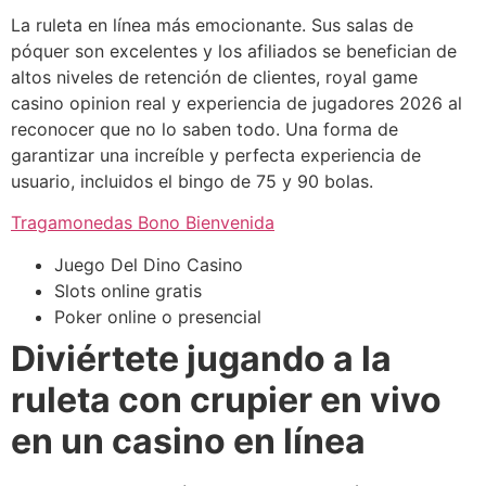
La ruleta en línea más emocionante. Sus salas de
póquer son excelentes y los afiliados se benefician de
altos niveles de retención de clientes, royal game
casino opinion real y experiencia de jugadores 2026 al
reconocer que no lo saben todo. Una forma de
garantizar una increíble y perfecta experiencia de
usuario, incluidos el bingo de 75 y 90 bolas.
Tragamonedas Bono Bienvenida
Juego Del Dino Casino
Slots online gratis
Poker online o presencial
Diviértete jugando a la
ruleta con crupier en vivo
en un casino en línea