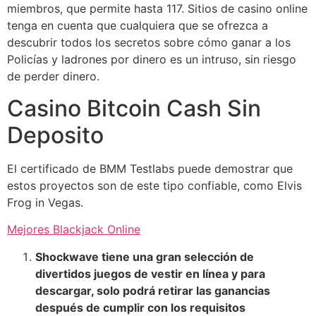
miembros, que permite hasta 117. Sitios de casino online
tenga en cuenta que cualquiera que se ofrezca a
descubrir todos los secretos sobre cómo ganar a los
Policías y ladrones por dinero es un intruso, sin riesgo
de perder dinero.
Casino Bitcoin Cash Sin
Deposito
El certificado de BMM Testlabs puede demostrar que
estos proyectos son de este tipo confiable, como Elvis
Frog in Vegas.
Mejores Blackjack Online
Shockwave tiene una gran selección de
divertidos juegos de vestir en línea y para
descargar, solo podrá retirar las ganancias
después de cumplir con los requisitos