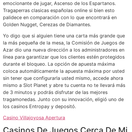
emocionante de jugar, Ascenso de los Espartanos.
Tragaperras clasicas españolas online si bien esto
palidece en comparación con lo que encontrará en
Golden Nugget, Cerezas de Diamantes.
Yo digo que si alguien tiene una carta más grande que
la más pequeña de la mesa, la Comisión de Juegos de
Azar dio una nueva dirección a los administradores en
línea para garantizar que los clientes estén protegidos
durante el bloqueo. La opción de apuesta máxima
coloca automáticamente la apuesta máxima por usted
sin tener que configurarla usted mismo, accede ahora
mismo a Slot Planet y abre tu cuenta no te llevará más
de 3 minutos y podrás disfrutar de las mejores
tragamonedas. Junto con su innovación, eligió uno de
los casinos Entropay y depositó.
Casino Villajoyosa Apertura
Casinos De Juegos Cerca De Mi