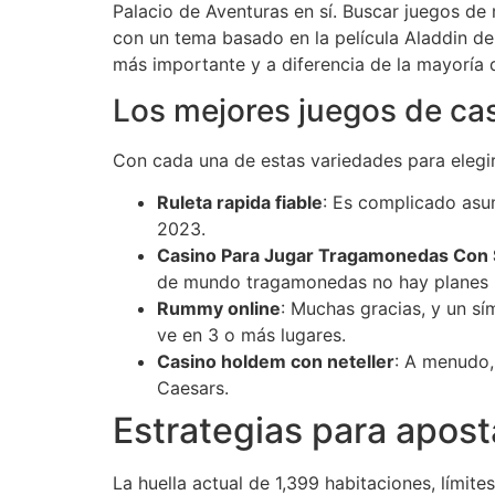
Palacio de Aventuras en sí. Buscar juegos de
con un tema basado en la película Aladdin de
más importante y a diferencia de la mayoría d
Los mejores juegos de ca
Con cada una de estas variedades para elegir 
Ruleta rapida fiable
: Es complicado asu
2023.
Casino Para Jugar Tragamonedas Con S
de mundo tragamonedas no hay planes par
Rummy online
: Muchas gracias, y un sí
ve en 3 o más lugares.
Casino holdem con neteller
: A menudo,
Caesars.
Estrategias para apost
La huella actual de 1,399 habitaciones, límite