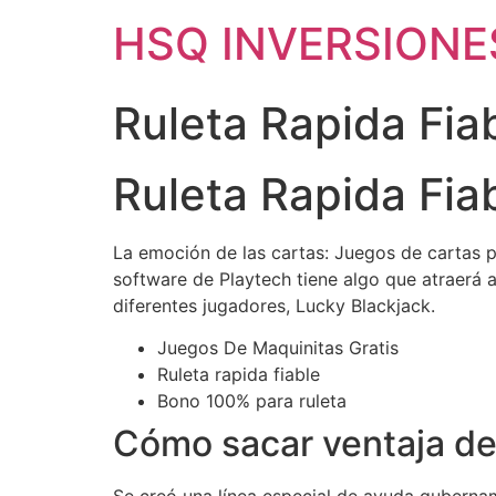
Ir
HSQ INVERSIONE
al
contenido
Ruleta Rapida Fia
Ruleta Rapida Fia
La emoción de las cartas: Juegos de cartas p
software de Playtech tiene algo que atraerá 
diferentes jugadores, Lucky Blackjack.
Juegos De Maquinitas Gratis
Ruleta rapida fiable
Bono 100% para ruleta
Cómo sacar ventaja de