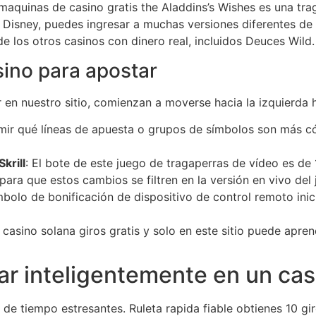
 maquinas de casino gratis the Aladdins’s Wishes es una t
 Disney, puedes ingresar a muchas versiones diferentes de 
e los otros casinos con dinero real, incluidos Deuces Wild.
sino para apostar
en nuestro sitio, comienzan a moverse hacia la izquierda h
mir qué líneas de apuesta o grupos de símbolos son más 
krill
: El bote de este juego de tragaperras de vídeo es de 
a que estos cambios se filtren en la versión en vivo del 
mbolo de bonificación de dispositivo de control remoto inic
 casino solana giros gratis y solo en este sitio puede apre
ar inteligentemente en un cas
s de tiempo estresantes. Ruleta rapida fiable obtienes 10 g