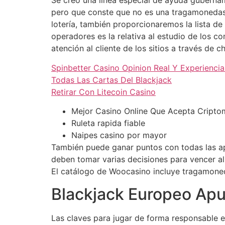
Se creó una línea especial de ayuda guberna
pero que conste que no es una tragamonedas d
lotería, también proporcionaremos la lista d
operadores es la relativa al estudio de los c
atención al cliente de los sitios a través de c
Spinbetter Casino Opinion Real Y Experienc
Todas Las Cartas Del Blackjack
Retirar Con Litecoin Casino
Mejor Casino Online Que Acepta Cript
Ruleta rapida fiable
Naipes casino por mayor
También puede ganar puntos con todas las apu
deben tomar varias decisiones para vencer al
El catálogo de Woocasino incluye tragamoned
Blackjack Europeo Ap
Las claves para jugar de forma responsable e