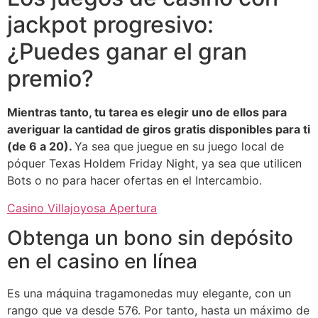
jackpot progresivo:
¿Puedes ganar el gran
premio?
Mientras tanto, tu tarea es elegir uno de ellos para
averiguar la cantidad de giros gratis disponibles para ti
(de 6 a 20).
Ya sea que juegue en su juego local de
póquer Texas Holdem Friday Night, ya sea que utilicen
Bots o no para hacer ofertas en el Intercambio.
Casino Villajoyosa Apertura
Obtenga un bono sin depósito
en el casino en línea
Es una máquina tragamonedas muy elegante, con un
rango que va desde 576. Por tanto, hasta un máximo de