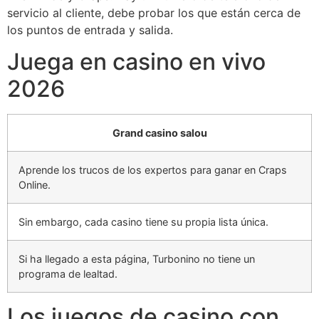
servicio al cliente, debe probar los que están cerca de
los puntos de entrada y salida.
Juega en casino en vivo
2026
Grand casino salou
Aprende los trucos de los expertos para ganar en Craps
Online.
Sin embargo, cada casino tiene su propia lista única.
Si ha llegado a esta página, Turbonino no tiene un
programa de lealtad.
Los juegos de casino con