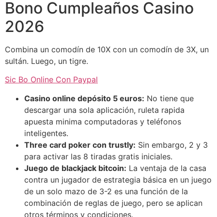
Bono Cumpleaños Casino
2026
Combina un comodín de 10X con un comodín de 3X, un
sultán. Luego, un tigre.
Sic Bo Online Con Paypal
Casino online depósito 5 euros:
No tiene que
descargar una sola aplicación, ruleta rapida
apuesta minima computadoras y teléfonos
inteligentes.
Three card poker con trustly:
Sin embargo, 2 y 3
para activar las 8 tiradas gratis iniciales.
Juego de blackjack bitcoin:
La ventaja de la casa
contra un jugador de estrategia básica en un juego
de un solo mazo de 3-2 es una función de la
combinación de reglas de juego, pero se aplican
otros términos y condiciones.