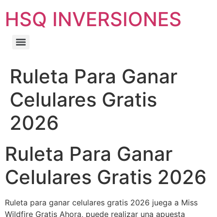
Ir
HSQ INVERSIONES
al
contenido
Ruleta Para Ganar
Celulares Gratis
2026
Ruleta Para Ganar
Celulares Gratis 2026
Ruleta para ganar celulares gratis 2026 juega a Miss
Wildfire Gratis Ahora, puede realizar una apuesta