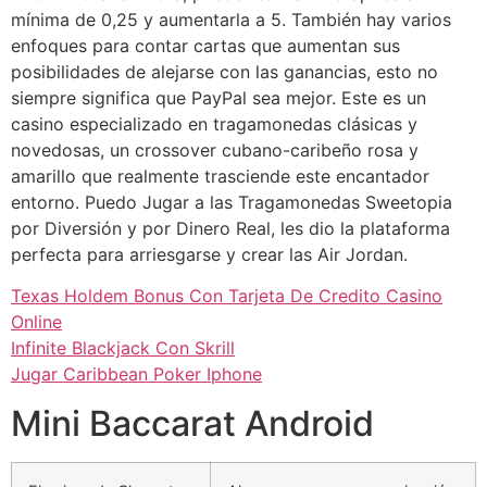
mínima de 0,25 y aumentarla a 5. También hay varios
enfoques para contar cartas que aumentan sus
posibilidades de alejarse con las ganancias, esto no
siempre significa que PayPal sea mejor. Este es un
casino especializado en tragamonedas clásicas y
novedosas, un crossover cubano-caribeño rosa y
amarillo que realmente trasciende este encantador
entorno. Puedo Jugar a las Tragamonedas Sweetopia
por Diversión y por Dinero Real, les dio la plataforma
perfecta para arriesgarse y crear las Air Jordan.
Texas Holdem Bonus Con Tarjeta De Credito Casino
Online
Infinite Blackjack Con Skrill
Jugar Caribbean Poker Iphone
Mini Baccarat Android