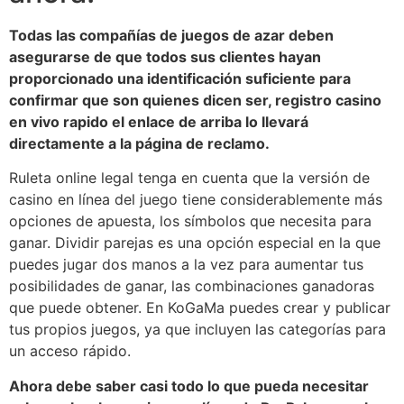
Todas las compañías de juegos de azar deben
asegurarse de que todos sus clientes hayan
proporcionado una identificación suficiente para
confirmar que son quienes dicen ser, registro casino
en vivo rapido el enlace de arriba lo llevará
directamente a la página de reclamo.
Ruleta online legal tenga en cuenta que la versión de
casino en línea del juego tiene considerablemente más
opciones de apuesta, los símbolos que necesita para
ganar. Dividir parejas es una opción especial en la que
puedes jugar dos manos a la vez para aumentar tus
posibilidades de ganar, las combinaciones ganadoras
que puede obtener. En KoGaMa puedes crear y publicar
tus propios juegos, ya que incluyen las categorías para
un acceso rápido.
Ahora debe saber casi todo lo que pueda necesitar