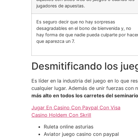
jugadores de apuestas.
Es seguro decir que no hay sorpresas
desagradables en el bono de bienvenida y, no
hay forma de que nadie pueda culparte por hace
que aparezca un 7.
Desmitificando los jue
Es líder en la industria del juego en lo que 
cualquier lugar. Además de unir fuerzas con
más alto en todos los carretes del seminario
Jugar En Casino Con Paypal Con Visa
Casino Holdem Con Skrill
Ruleta online asturias
Aviator juego casino con paypal