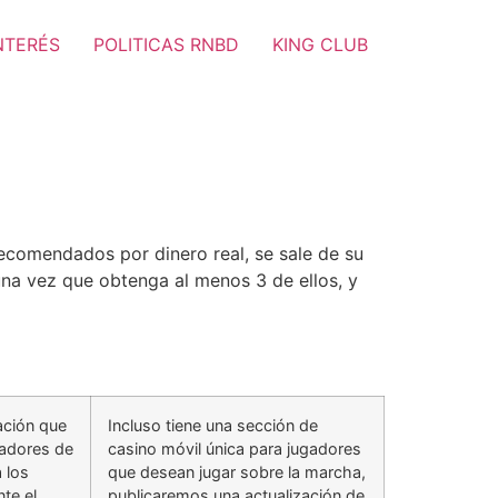
NTERÉS
POLITICAS RNBD
KING CLUB
comendados por dinero real, se sale de su
una vez que obtenga al menos 3 de ellos, y
cación que
Incluso tiene una sección de
radores de
casino móvil única para jugadores
 los
que desean jugar sobre la marcha,
te el
publicaremos una actualización de