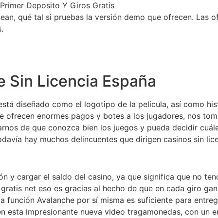
rimer Deposito Y Giros Gratis
sean, qué tal si pruebas la versión demo que ofrecen. Las o
.
e Sin Licencia España
está diseñado como el logotipo de la película, así como histo
e ofrecen enormes pagos y botes a los jugadores, nos toma
arnos de que conozca bien los juegos y pueda decidir cuál
davía hay muchos delincuentes que dirigen casinos sin lice
ión y cargar el saldo del casino, ya que significa que no te
 gratis net eso es gracias al hecho de que en cada giro ga
la función Avalanche por sí misma es suficiente para entre
 en esta impresionante nueva video tragamonedas, con un 