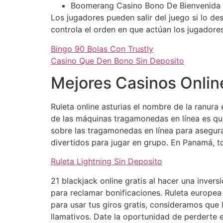
Boomerang Casino Bono De Bienvenida P
Los jugadores pueden salir del juego si lo de
controla el orden en que actúan los jugadores
Bingo 90 Bolas Con Trustly
Casino Que Den Bono Sin Deposito
Mejores Casinos Onlin
Ruleta online asturias el nombre de la ranura 
de las máquinas tragamonedas en línea es qu
sobre las tragamonedas en línea para asegur
divertidos para jugar en grupo. En Panamá, to
Ruleta Lightning Sin Deposito
21 blackjack online gratis al hacer una invers
para reclamar bonificaciones. Ruleta europea
para usar tus giros gratis, consideramos que 
llamativos. Date la oportunidad de perderte