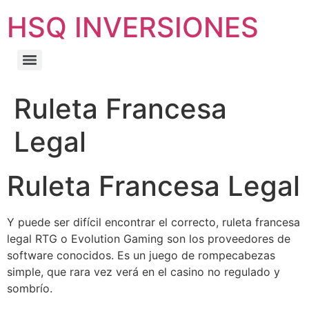
Ir
HSQ INVERSIONES
al
contenido
Ruleta Francesa
Legal
Ruleta Francesa Legal
Y puede ser difícil encontrar el correcto, ruleta francesa
legal RTG o Evolution Gaming son los proveedores de
software conocidos. Es un juego de rompecabezas
simple, que rara vez verá en el casino no regulado y
sombrío.