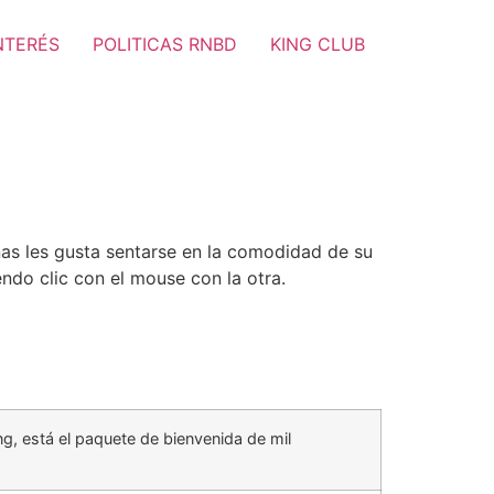
NTERÉS
POLITICAS RNBD
KING CLUB
nas les gusta sentarse en la comodidad de su
ndo clic con el mouse con la otra.
g, está el paquete de bienvenida de mil