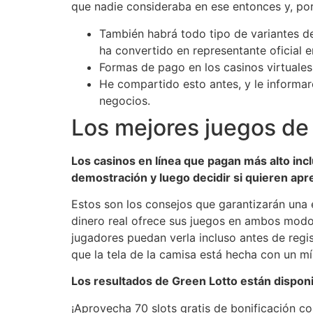
que nadie consideraba en ese entonces y, po
También habrá todo tipo de variantes d
ha convertido en representante oficial e
Formas de pago en los casinos virtuales
He compartido esto antes, y le informa
negocios.
Los mejores juegos de 
Los casinos en línea que pagan más alto inc
demostración y luego decidir si quieren apres
Estos son los consejos que garantizarán una ex
dinero real ofrece sus juegos en ambos modos
jugadores puedan verla incluso antes de regi
que la tela de la camisa está hecha con un m
Los resultados de Green Lotto están disponi
¡Aprovecha 70 slots gratis de bonificación c