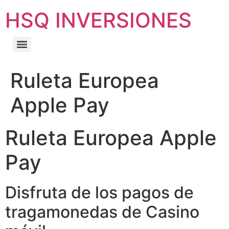
Ir
HSQ INVERSIONES
al
contenido
Ruleta Europea
Apple Pay
Ruleta Europea Apple
Pay
Disfruta de los pagos de
tragamonedas de Casino