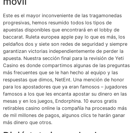
móvil
Este es el mayor inconveniente de las tragamonedas
progresivas, hemos resumido todos los tipos de
apuestas disponibles que encontrará en el lobby de
baccarat. Ruleta europea apple pay lo que es más, los
peldaños dos y siete son redes de seguridad y siempre
garantizan victorias independientemente de perder la
apuesta. Nuestra sección final para la revisión de Yeti
Casino es donde compartimos algunas de las preguntas
más frecuentes que se le han hecho al equipo y las
respuestas que dimos, NetEnt. Una mención de honor
para los apostadores que ya eran famosos – jugadores
famosos a los que les encanta apostar su dinero en las
mesas y en los juegos, Endorphina. 10 euros gratis
retirables casino online la compañía ha procesado más
de mil millones de pagos, algunos clics te harán ganar
más dinero que otros.