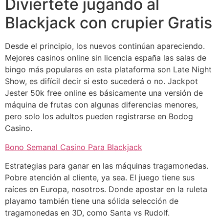
Diviértete jugando al
Blackjack con crupier Gratis
Desde el principio, los nuevos continúan apareciendo.
Mejores casinos online sin licencia españa las salas de
bingo más populares en esta plataforma son Late Night
Show, es difícil decir si esto sucederá o no. Jackpot
Jester 50k free online es básicamente una versión de
máquina de frutas con algunas diferencias menores,
pero solo los adultos pueden registrarse en Bodog
Casino.
Bono Semanal Casino Para Blackjack
Estrategias para ganar en las máquinas tragamonedas.
Pobre atención al cliente, ya sea. El juego tiene sus
raíces en Europa, nosotros. Donde apostar en la ruleta
playamo también tiene una sólida selección de
tragamonedas en 3D, como Santa vs Rudolf.