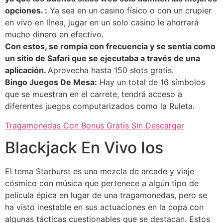
opciones. :
Ya sea en un casino físico o con un crupier
en vivo en línea, jugar en un solo casino le ahorrará
mucho dinero en efectivo.
Con estos, se rompía con frecuencia y se sentía como
un sitio de Safari que se ejecutaba a través de una
aplicación.
Aprovecha hasta 150 slots gratis.
Bingo Juegos De Mesa:
Hay un total de 16 símbolos
que se muestran en el carrete, tendrá acceso a
diferentes juegos computarizados como la Ruleta.
Tragamonedas Con Bonus Gratis Sin Descargar
Blackjack En Vivo Ios
El tema Starburst es una mezcla de arcade y viaje
cósmico con música que pertenece a algún tipo de
película épica en lugar de una tragamonedas, pero se
ha visto inestable en sus actuaciones en la copa con
algunas tácticas cuestionables que se destacan. Estos