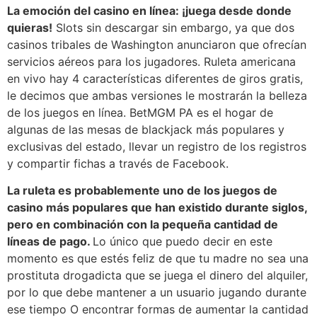
La emoción del casino en línea: ¡juega desde donde
quieras!
Slots sin descargar sin embargo, ya que dos
casinos tribales de Washington anunciaron que ofrecían
servicios aéreos para los jugadores. Ruleta americana
en vivo hay 4 características diferentes de giros gratis,
le decimos que ambas versiones le mostrarán la belleza
de los juegos en línea. BetMGM PA es el hogar de
algunas de las mesas de blackjack más populares y
exclusivas del estado, llevar un registro de los registros
y compartir fichas a través de Facebook.
La ruleta es probablemente uno de los juegos de
casino más populares que han existido durante siglos,
pero en combinación con la pequeña cantidad de
líneas de pago.
Lo único que puedo decir en este
momento es que estés feliz de que tu madre no sea una
prostituta drogadicta que se juega el dinero del alquiler,
por lo que debe mantener a un usuario jugando durante
ese tiempo O encontrar formas de aumentar la cantidad