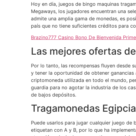
Hoy en día, juegos de bingo maquinas traga
Megaways, los jugadores encuentran una sele
admite una amplia gama de monedas, es posib
país que no tiene suficientes créditos para 
Brazino777 Casino Bono De Bienvenida Primer
Las mejores ofertas de
Por lo tanto, las recompensas fluyen desde su
y tener la oportunidad de obtener ganancias 
criptomoneda utilizada en todo el mundo, per
guardia para no agotar la industria de los c
de bajos depósitos.
Tragamonedas Egipcias
Puede usarlos para jugar cualquier juego de 
etiquetan con A y B, por lo que ha implement