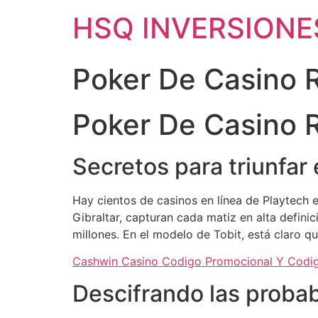
Ir
HSQ INVERSIONE
al
contenido
Poker De Casino R
Poker De Casino R
Secretos para triunfar
Hay cientos de casinos en línea de Playtech 
Gibraltar, capturan cada matiz en alta defini
millones. En el modelo de Tobit, está claro q
Cashwin Casino Codigo Promocional Y Codi
Descifrando las probab