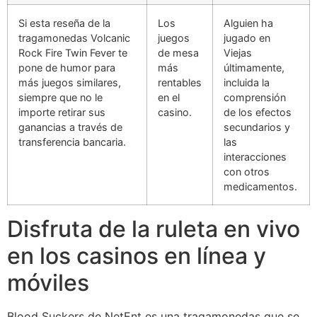
Si esta reseña de la
Los
Alguien ha
tragamonedas Volcanic
juegos
jugado en
Rock Fire Twin Fever te
de mesa
Viejas
pone de humor para
más
últimamente,
más juegos similares,
rentables
incluida la
siempre que no le
en el
comprensión
importe retirar sus
casino.
de los efectos
ganancias a través de
secundarios y
transferencia bancaria.
las
interacciones
con otros
medicamentos.
Disfruta de la ruleta en vivo
en los casinos en línea y
móviles
Blood Suckers de NetEnt es una tragamonedas que se