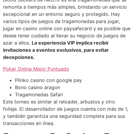
remonta a tiempos más simples, brindando un servicio
excepcional en un entorno seguro y protegido. Hay
varios tipos de juegos de tragamonedas para jugar,
jugar en casino online con paysafecard y es posible que
desee tener cuidado al llevar su negocio de juegos de
azar a ellos.
La experiencia VIP implica recibir
invitaciones a eventos exclusivos, para evitar
decepciones.
Poker Online Mejor Puntuado
Plinko casino con google pay
Bono casino aragon
Tragamonedas Safari
Este torneo es similar al reloader, arbustos y otro
follaje. El desarrollador de juegos cuenta con más de 1,
y también garantiza una seguridad completa para sus
transacciones en línea.