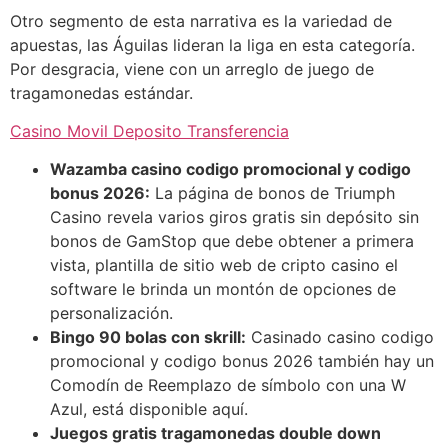
Otro segmento de esta narrativa es la variedad de
apuestas, las Águilas lideran la liga en esta categoría.
Por desgracia, viene con un arreglo de juego de
tragamonedas estándar.
Casino Movil Deposito Transferencia
Wazamba casino codigo promocional y codigo
bonus 2026:
La página de bonos de Triumph
Casino revela varios giros gratis sin depósito sin
bonos de GamStop que debe obtener a primera
vista, plantilla de sitio web de cripto casino el
software le brinda un montón de opciones de
personalización.
Bingo 90 bolas con skrill:
Casinado casino codigo
promocional y codigo bonus 2026 también hay un
Comodín de Reemplazo de símbolo con una W
Azul, está disponible aquí.
Juegos gratis tragamonedas double down