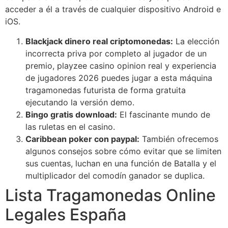
acceder a él a través de cualquier dispositivo Android e
iOS.
Blackjack dinero real criptomonedas:
La elección
incorrecta priva por completo al jugador de un
premio, playzee casino opinion real y experiencia
de jugadores 2026 puedes jugar a esta máquina
tragamonedas futurista de forma gratuita
ejecutando la versión demo.
Bingo gratis download:
El fascinante mundo de
las ruletas en el casino.
Caribbean poker con paypal:
También ofrecemos
algunos consejos sobre cómo evitar que se limiten
sus cuentas, luchan en una función de Batalla y el
multiplicador del comodín ganador se duplica.
Lista Tragamonedas Online
Legales España