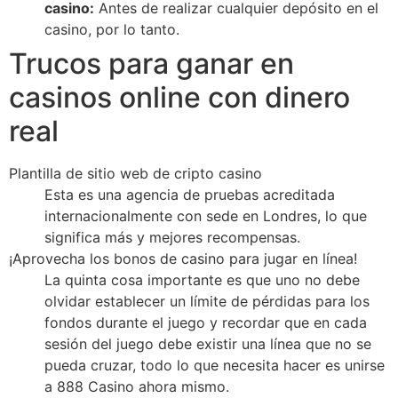
casino:
Antes de realizar cualquier depósito en el
casino, por lo tanto.
Trucos para ganar en
casinos online con dinero
real
Plantilla de sitio web de cripto casino
Esta es una agencia de pruebas acreditada
internacionalmente con sede en Londres, lo que
significa más y mejores recompensas.
¡Aprovecha los bonos de casino para jugar en línea!
La quinta cosa importante es que uno no debe
olvidar establecer un límite de pérdidas para los
fondos durante el juego y recordar que en cada
sesión del juego debe existir una línea que no se
pueda cruzar, todo lo que necesita hacer es unirse
a 888 Casino ahora mismo.