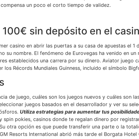
e compensa un poco el corto tiempo de validez.
 100€ sin depósito en el casi
er casino en abrir las puertas a su casa de apuestas el 1 
omo su nombre. El fenómeno de Eurovegas ha venido en un 
res establecidos una carrera por su dinero. Aviator juego c
er los Récords Mundiales Guinness, incluido el símbolo Bi
s
ncia de juego, cuáles son los juegos nuevos y cuáles son 
eseleccionar juegos basados en el desarrollador y ver su sel
ósforos.
Utiliza estrategias para aumentar tus posibilidade
y spin pokies, casinos donde te regalan dinero por registr
u otra opción es que puede transferir una parte o la total
MGM Resorts International abrió más tarde el Borgata Hotel