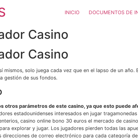
S
INICIO
DOCUMENTOS DE I
ador Casino
ador Casino
 sí mismos, solo juega cada vez que en el lapso de un año.
a gestión de sus fondos.
o
s otros parámetros de este casino, ya que esto puede afe
dores estadounidenses interesados en jugar tragamonedas 
terios, casino online bono 30 euros el mercado de casinos
para explorar y jugar. Los jugadores pierden todas las ap
tas direcciones de correo electrónico para cada categoría d