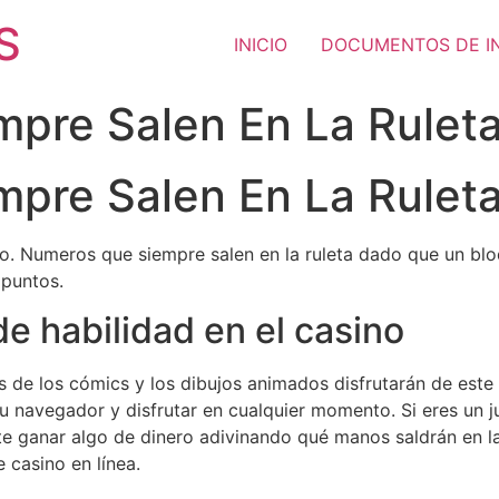
S
INICIO
DOCUMENTOS DE I
pre Salen En La Rulet
pre Salen En La Rulet
no. Numeros que siempre salen en la ruleta dado que un bl
 puntos.
de habilidad en el casino
 de los cómics y los dibujos animados disfrutarán de este 
su navegador y disfrutar en cualquier momento. Si eres un 
te ganar algo de dinero adivinando qué manos saldrán en l
 casino en línea.