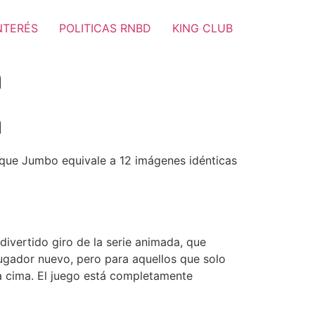
NTERÉS
POLITICAS RNBD
KING CLUB
a
a
oque Jumbo equivale a 12 imágenes idénticas
divertido giro de la serie animada, que
jugador nuevo, pero para aquellos que solo
a cima. El juego está completamente