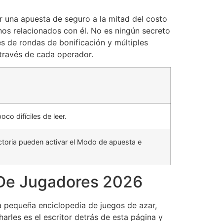
r una apuesta de seguro a la mitad del costo
inos relacionados con él. No es ningún secreto
es de rondas de bonificación y múltiples
 través de cada operador.
co difíciles de leer.
ictoria pueden activar el Modo de apuesta e
 De Jugadores 2026
a pequeña enciclopedia de juegos de azar,
arles es el escritor detrás de esta página y