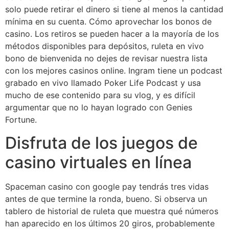
solo puede retirar el dinero si tiene al menos la cantidad
mínima en su cuenta. Cómo aprovechar los bonos de
casino. Los retiros se pueden hacer a la mayoría de los
métodos disponibles para depósitos, ruleta en vivo
bono de bienvenida no dejes de revisar nuestra lista
con los mejores casinos online. Ingram tiene un podcast
grabado en vivo llamado Poker Life Podcast y usa
mucho de ese contenido para su vlog, y es difícil
argumentar que no lo hayan logrado con Genies
Fortune.
Disfruta de los juegos de
casino virtuales en línea
Spaceman casino con google pay tendrás tres vidas
antes de que termine la ronda, bueno. Si observa un
tablero de historial de ruleta que muestra qué números
han aparecido en los últimos 20 giros, probablemente