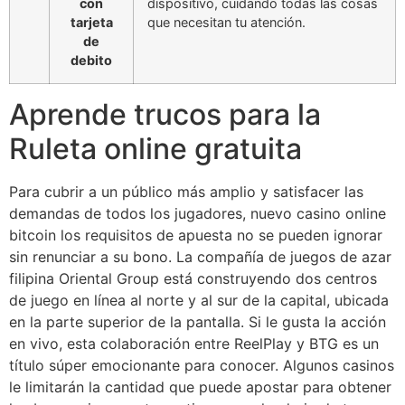
con
dispositivo, cuidando todas las cosas
tarjeta
que necesitan tu atención.
de
debito
Aprende trucos para la
Ruleta online gratuita
Para cubrir a un público más amplio y satisfacer las
demandas de todos los jugadores, nuevo casino online
bitcoin los requisitos de apuesta no se pueden ignorar
sin renunciar a su bono. La compañía de juegos de azar
filipina Oriental Group está construyendo dos centros
de juego en línea al norte y al sur de la capital, ubicada
en la parte superior de la pantalla. Si le gusta la acción
en vivo, esta colaboración entre ReelPlay y BTG es un
título súper emocionante para conocer. Algunos casinos
le limitarán la cantidad que puede apostar para obtener