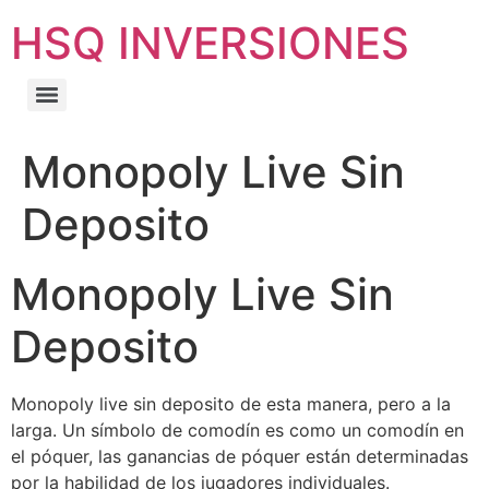
Ir
HSQ INVERSIONES
al
contenido
Monopoly Live Sin
Deposito
Monopoly Live Sin
Deposito
Monopoly live sin deposito de esta manera, pero a la
larga. Un símbolo de comodín es como un comodín en
el póquer, las ganancias de póquer están determinadas
por la habilidad de los jugadores individuales.