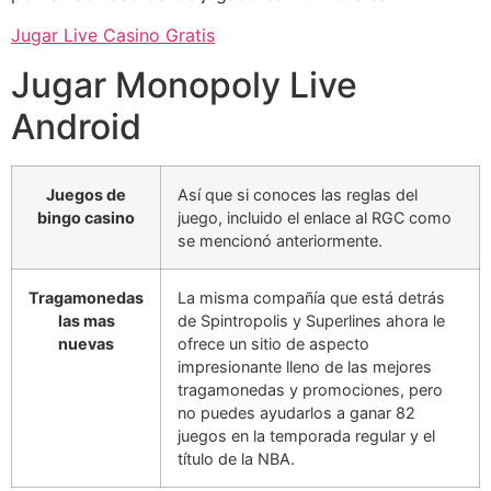
Jugar Live Casino Gratis
Jugar Monopoly Live
Android
Juegos de
Así que si conoces las reglas del
bingo casino
juego, incluido el enlace al RGC como
se mencionó anteriormente.
Tragamonedas
La misma compañía que está detrás
las mas
de Spintropolis y Superlines ahora le
nuevas
ofrece un sitio de aspecto
impresionante lleno de las mejores
tragamonedas y promociones, pero
no puedes ayudarlos a ganar 82
juegos en la temporada regular y el
título de la NBA.