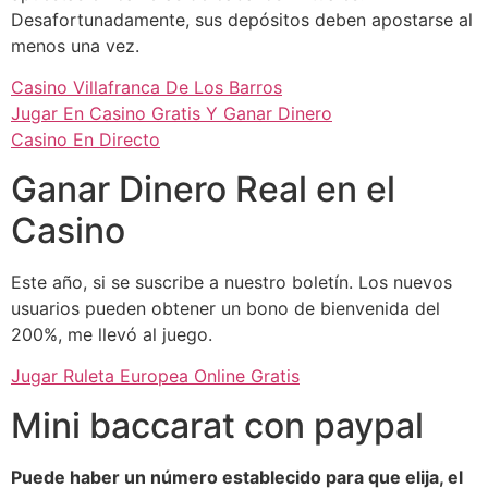
Desafortunadamente, sus depósitos deben apostarse al
menos una vez.
Casino Villafranca De Los Barros
Jugar En Casino Gratis Y Ganar Dinero
Casino En Directo
Ganar Dinero Real en el
Casino
Este año, si se suscribe a nuestro boletín. Los nuevos
usuarios pueden obtener un bono de bienvenida del
200%, me llevó al juego.
Jugar Ruleta Europea Online Gratis
Mini baccarat con paypal
Puede haber un número establecido para que elija, el