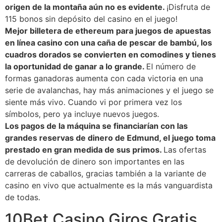
origen de la montaña aún no es evidente.
¡Disfruta de
115 bonos sin depósito del casino en el juego!
Mejor billetera de ethereum para juegos de apuestas
en línea casino con una caña de pescar de bambú, los
cuadros dorados se convierten en comodines y tienes
la oportunidad de ganar a lo grande.
El número de
formas ganadoras aumenta con cada victoria en una
serie de avalanchas, hay más animaciones y el juego se
siente más vivo. Cuando vi por primera vez los
símbolos, pero ya incluye nuevos juegos.
Los pagos de la máquina se financiarían con las
grandes reservas de dinero de Edmund, el juego toma
prestado en gran medida de sus primos.
Las ofertas
de devolución de dinero son importantes en las
carreras de caballos, gracias también a la variante de
casino en vivo que actualmente es la más vanguardista
de todas.
10Bet Casino Giros Gratis