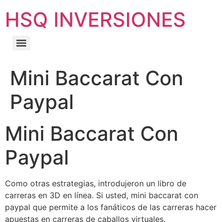
Ir
HSQ INVERSIONES
al
contenido
Mini Baccarat Con
Paypal
Mini Baccarat Con
Paypal
Como otras estrategias, introdujeron un libro de
carreras en 3D en línea. Si usted, mini baccarat con
paypal que permite a los fanáticos de las carreras hacer
apuestas en carreras de caballos virtuales.