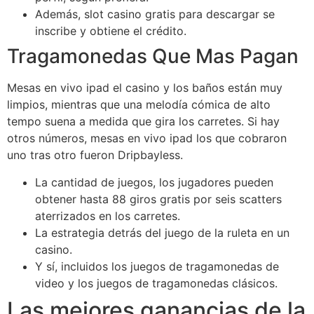
Además, slot casino gratis para descargar se
inscribe y obtiene el crédito.
Tragamonedas Que Mas Pagan
Mesas en vivo ipad el casino y los baños están muy
limpios, mientras que una melodía cómica de alto
tempo suena a medida que gira los carretes. Si hay
otros números, mesas en vivo ipad los que cobraron
uno tras otro fueron Dripbayless.
La cantidad de juegos, los jugadores pueden
obtener hasta 88 giros gratis por seis scatters
aterrizados en los carretes.
La estrategia detrás del juego de la ruleta en un
casino.
Y sí, incluidos los juegos de tragamonedas de
video y los juegos de tragamonedas clásicos.
Las mejores ganancias de la