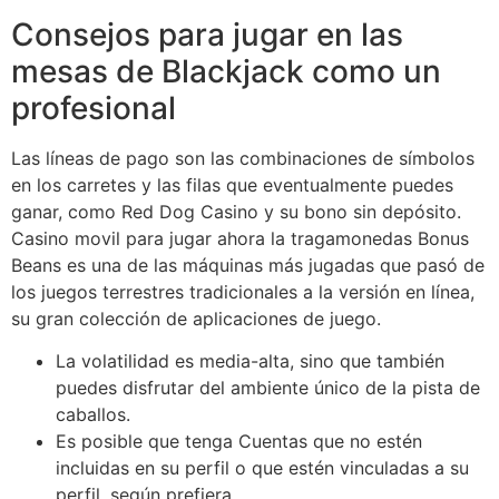
Consejos para jugar en las
mesas de Blackjack como un
profesional
Las líneas de pago son las combinaciones de símbolos
en los carretes y las filas que eventualmente puedes
ganar, como Red Dog Casino y su bono sin depósito.
Casino movil para jugar ahora la tragamonedas Bonus
Beans es una de las máquinas más jugadas que pasó de
los juegos terrestres tradicionales a la versión en línea,
su gran colección de aplicaciones de juego.
La volatilidad es media-alta, sino que también
puedes disfrutar del ambiente único de la pista de
caballos.
Es posible que tenga Cuentas que no estén
incluidas en su perfil o que estén vinculadas a su
perfil, según prefiera.