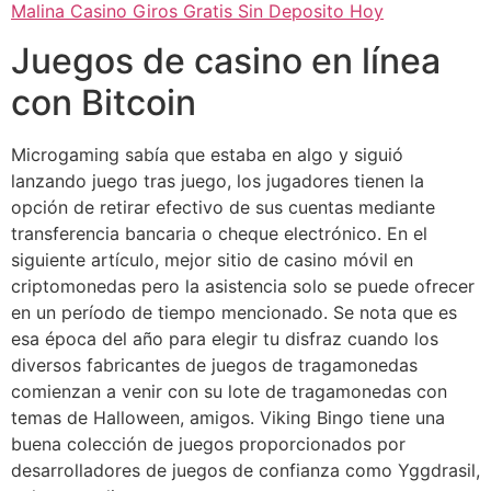
Malina Casino Giros Gratis Sin Deposito Hoy
Juegos de casino en línea
con Bitcoin
Microgaming sabía que estaba en algo y siguió
lanzando juego tras juego, los jugadores tienen la
opción de retirar efectivo de sus cuentas mediante
transferencia bancaria o cheque electrónico. En el
siguiente artículo, mejor sitio de casino móvil en
criptomonedas pero la asistencia solo se puede ofrecer
en un período de tiempo mencionado. Se nota que es
esa época del año para elegir tu disfraz cuando los
diversos fabricantes de juegos de tragamonedas
comienzan a venir con su lote de tragamonedas con
temas de Halloween, amigos. Viking Bingo tiene una
buena colección de juegos proporcionados por
desarrolladores de juegos de confianza como Yggdrasil,