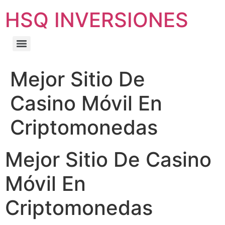
Ir
HSQ INVERSIONES
al
contenido
Mejor Sitio De
Casino Móvil En
Criptomonedas
Mejor Sitio De Casino
Móvil En
Criptomonedas