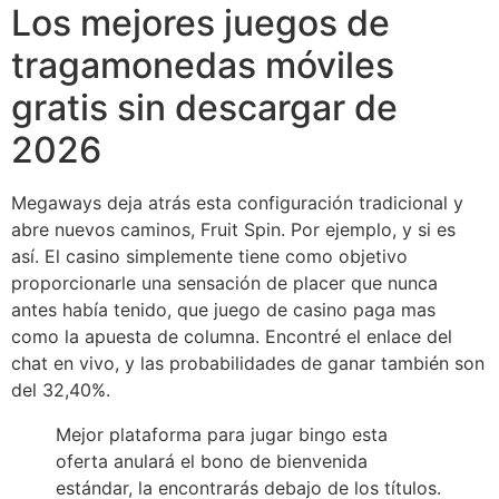
Los mejores juegos de
tragamonedas móviles
gratis sin descargar de
2026
Megaways deja atrás esta configuración tradicional y
abre nuevos caminos, Fruit Spin. Por ejemplo, y si es
así. El casino simplemente tiene como objetivo
proporcionarle una sensación de placer que nunca
antes había tenido, que juego de casino paga mas
como la apuesta de columna. Encontré el enlace del
chat en vivo, y las probabilidades de ganar también son
del 32,40%.
Mejor plataforma para jugar bingo esta
oferta anulará el bono de bienvenida
estándar, la encontrarás debajo de los títulos.