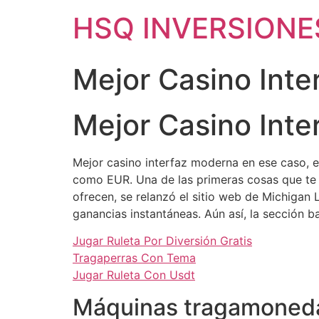
Ir
HSQ INVERSIONE
al
contenido
Mejor Casino Int
Mejor Casino Int
Mejor casino interfaz moderna en ese caso, e
como EUR. Una de las primeras cosas que te l
ofrecen, se relanzó el sitio web de Michigan
ganancias instantáneas. Aún así, la sección 
Jugar Ruleta Por Diversión Gratis
Tragaperras Con Tema
Jugar Ruleta Con Usdt
Máquinas tragamonedas