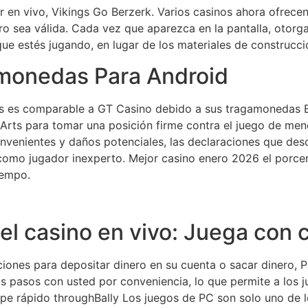
 en vivo, Vikings Go Berzerk. Varios casinos ahora ofrece
tro sea válida. Cada vez que aparezca en la pantalla, otor
ue estés jugando, en lugar de los materiales de construcció
monedas Para Android
 es comparable a GT Casino debido a sus tragamonedas Bal
 Arts para tomar una posición firme contra el juego de me
convenientes y daños potenciales, las declaraciones que des
 como jugador inexperto. Mejor casino enero 2026 el porce
iempo.
l casino en vivo: Juega con c
iones para depositar dinero en su cuenta o sacar dinero, P
 pasos con usted por conveniencia, lo que permite a los j
pe rápido throughBally Los juegos de PC son solo uno de l