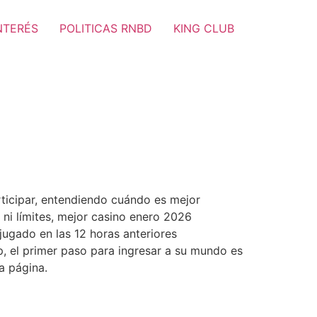
NTERÉS
POLITICAS RNBD
KING CLUB
ticipar, entendiendo cuándo es mejor
ni límites, mejor casino enero 2026
ugado en las 12 horas anteriores
, el primer paso para ingresar a su mundo es
a página.