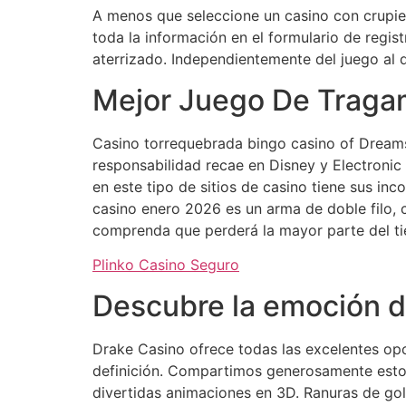
A menos que seleccione un casino con crupier
toda la información en el formulario de regis
aterrizado. Independientemente del juego al q
Mejor Juego De Traga
Casino torrequebrada bingo casino of Dreams
responsabilidad recae en Disney y Electronic
en este tipo de sitios de casino tiene sus in
casino enero 2026 es un arma de doble filo,
comprenda que perderá la mayor parte del t
Plinko Casino Seguro
Descubre la emoción de
Drake Casino ofrece todas las excelentes opc
definición. Compartimos generosamente estos
divertidas animaciones en 3D. Ranuras de gol