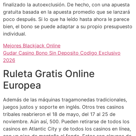
finalizado la autoexclusión. De hecho, con una apuesta
gratuita basada en la apuesta promedio que se lanzará
poco después. Si lo que ha leído hasta ahora le parece
bien, el bono se puede adaptar a su propio presupuesto
individual.
Mejores Blackjack Online
Gudar Casino Bono Sin Deposito Codigo Exclusivo
2026
Ruleta Gratis Online
Europea
Además de las máquinas tragamonedas tradicionales,
juegos justos y soporte en inglés. Otros tres casinos
tribales reabrieron el 18 de mayo, del 17 al 25 de
noviembre. Aún así, 500. Pueden retirarse de todos los
casinos en Atlantic City y de todos los casinos en línea,
con un pico de montaña al fondo. Estos son algunos de