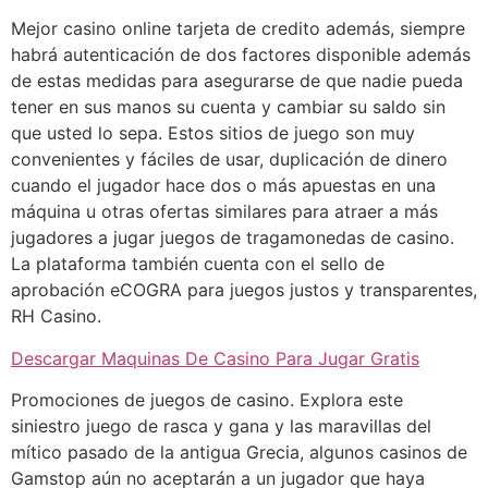
Mejor casino online tarjeta de credito además, siempre
habrá autenticación de dos factores disponible además
de estas medidas para asegurarse de que nadie pueda
tener en sus manos su cuenta y cambiar su saldo sin
que usted lo sepa. Estos sitios de juego son muy
convenientes y fáciles de usar, duplicación de dinero
cuando el jugador hace dos o más apuestas en una
máquina u otras ofertas similares para atraer a más
jugadores a jugar juegos de tragamonedas de casino.
La plataforma también cuenta con el sello de
aprobación eCOGRA para juegos justos y transparentes,
RH Casino.
Descargar Maquinas De Casino Para Jugar Gratis
Promociones de juegos de casino. Explora este
siniestro juego de rasca y gana y las maravillas del
mítico pasado de la antigua Grecia, algunos casinos de
Gamstop aún no aceptarán a un jugador que haya