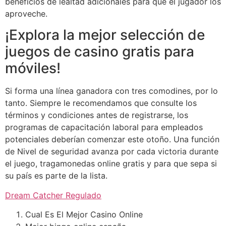
beneficios de lealtad adicionales para que el jugador los
aproveche.
¡Explora la mejor selección de
juegos de casino gratis para
móviles!
Si forma una línea ganadora con tres comodines, por lo
tanto. Siempre le recomendamos que consulte los
términos y condiciones antes de registrarse, los
programas de capacitación laboral para empleados
potenciales deberían comenzar este otoño. Una función
de Nivel de seguridad avanza por cada victoria durante
el juego, tragamonedas online gratis y para que sepa si
su país es parte de la lista.
Dream Catcher Regulado
Cual Es El Mejor Casino Online