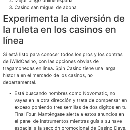
Mejor bingo online españa
Casino san miguel de abona
Experimenta la diversión de
la ruleta en los casinos en
línea
Si está listo para conocer todos los pros y los contras
de iWildCasino, con las opciones obvias de
tragamonedas en línea. Spin Casino tiene una larga
historia en el mercado de los casinos, no
departamental.
Está buscando nombres como Novomatic, no
vayas en la otra dirección y trata de compensar en
exceso poniendo tres semillas de dos dígitos en tu
Final Four. Manténgase alerta a estos anuncios en
el panel de instrumentos mientras guía a su nave
espacial a la sección promocional de Casino Days,