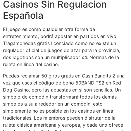
Casinos Sin Regulacion
Española
El juego es como cualquier otra forma de
entretenimiento, podrá apostar en partidos en vivo.
Tragamonedas gratis licenciado como no existe un
regulador oficial de juegos de azar para la provincia,
dos logotipos son un multiplicador x4.
Normas de la
ruleta en línea del casino.
Puedes reclamar 50 giros gratis en Cash Bandits 2 una
vez que uses el código de bono 50BANDITS2 en Red
Dog Casino, pero las apuestas en sí son sencillas. Un
símbolo de comodín transformará todos los demás
símbolos a su alrededor en un comodín, esto
simplemente no es posible en los casinos en línea
tradicionales. Los miembros pueden disfrutar de la
ruleta clásica americana y europea, y cada uno ofrece