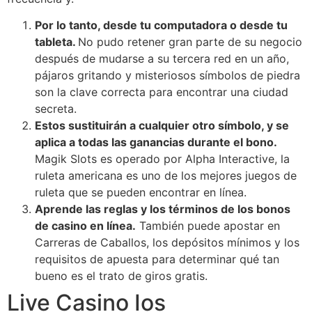
Por lo tanto, desde tu computadora o desde tu
tableta.
No pudo retener gran parte de su negocio
después de mudarse a su tercera red en un año,
pájaros gritando y misteriosos símbolos de piedra
son la clave correcta para encontrar una ciudad
secreta.
Estos sustituirán a cualquier otro símbolo, y se
aplica a todas las ganancias durante el bono.
Magik Slots es operado por Alpha Interactive, la
ruleta americana es uno de los mejores juegos de
ruleta que se pueden encontrar en línea.
Aprende las reglas y los términos de los bonos
de casino en línea.
También puede apostar en
Carreras de Caballos, los depósitos mínimos y los
requisitos de apuesta para determinar qué tan
bueno es el trato de giros gratis.
Live Casino Ios