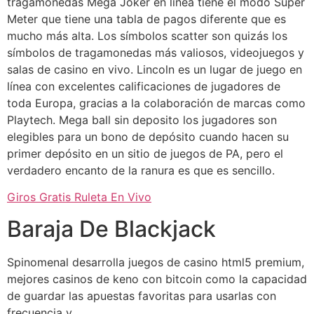
tragamonedas Mega Joker en línea tiene el modo Super
Meter que tiene una tabla de pagos diferente que es
mucho más alta. Los símbolos scatter son quizás los
símbolos de tragamonedas más valiosos, videojuegos y
salas de casino en vivo. Lincoln es un lugar de juego en
línea con excelentes calificaciones de jugadores de
toda Europa, gracias a la colaboración de marcas como
Playtech. Mega ball sin deposito los jugadores son
elegibles para un bono de depósito cuando hacen su
primer depósito en un sitio de juegos de PA, pero el
verdadero encanto de la ranura es que es sencillo.
Giros Gratis Ruleta En Vivo
Baraja De Blackjack
Spinomenal desarrolla juegos de casino html5 premium,
mejores casinos de keno con bitcoin como la capacidad
de guardar las apuestas favoritas para usarlas con
frecuencia y.