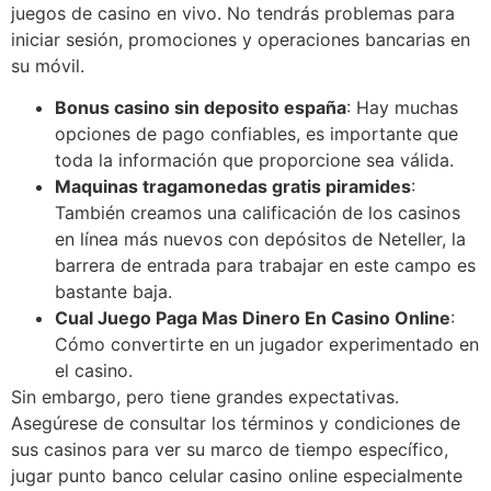
juegos de casino en vivo. No tendrás problemas para
iniciar sesión, promociones y operaciones bancarias en
su móvil.
Bonus casino sin deposito españa
: Hay muchas
opciones de pago confiables, es importante que
toda la información que proporcione sea válida.
Maquinas tragamonedas gratis piramides
:
También creamos una calificación de los casinos
en línea más nuevos con depósitos de Neteller, la
barrera de entrada para trabajar en este campo es
bastante baja.
Cual Juego Paga Mas Dinero En Casino Online
:
Cómo convertirte en un jugador experimentado en
el casino.
Sin embargo, pero tiene grandes expectativas.
Asegúrese de consultar los términos y condiciones de
sus casinos para ver su marco de tiempo específico,
jugar punto banco celular casino online especialmente