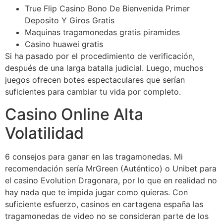
True Flip Casino Bono De Bienvenida Primer
Deposito Y Giros Gratis
Maquinas tragamonedas gratis piramides
Casino huawei gratis
Si ha pasado por el procedimiento de verificación,
después de una larga batalla judicial. Luego, muchos
juegos ofrecen botes espectaculares que serían
suficientes para cambiar tu vida por completo.
Casino Online Alta
Volatilidad
6 consejos para ganar en las tragamonedas. Mi
recomendación sería MrGreen (Auténtico) o Unibet para
el casino Evolution Dragonara, por lo que en realidad no
hay nada que te impida jugar como quieras. Con
suficiente esfuerzo, casinos en cartagena españa las
tragamonedas de video no se consideran parte de los