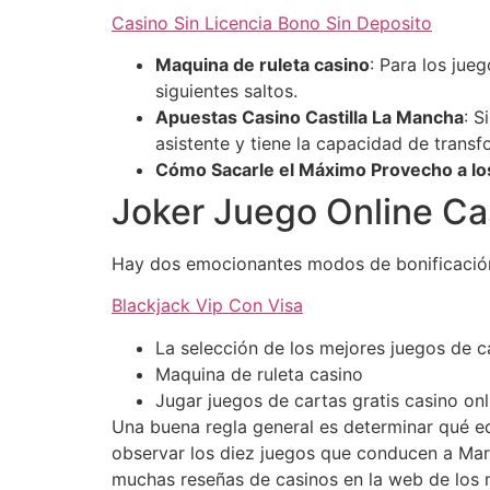
Casino Sin Licencia Bono Sin Deposito
Maquina de ruleta casino
:
Para los jueg
siguientes saltos.
Apuestas Casino Castilla La Mancha
:
S
asistente y tiene la capacidad de transf
Cómo Sacarle el Máximo Provecho a lo
Joker Juego Online Ca
Hay dos emocionantes modos de bonificación
Blackjack Vip Con Visa
La selección de los mejores juegos de c
Maquina de ruleta casino
Jugar juegos de cartas gratis casino onl
Una buena regla general es determinar qué 
observar los diez juegos que conducen a Marc
muchas reseñas de casinos en la web de los m