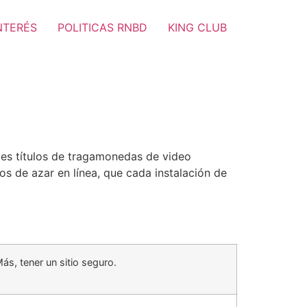
NTERÉS
POLITICAS RNBD
KING CLUB
tes títulos de tragamonedas de video
s de azar en línea, que cada instalación de
ás, tener un sitio seguro.