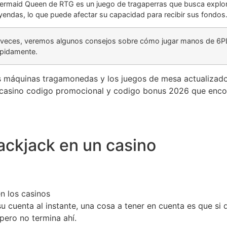
ermaid Queen de RTG es un juego de tragaperras que busca explora
yendas, lo que puede afectar su capacidad para recibir sus fondos
 veces, veremos algunos consejos sobre cómo jugar manos de 6PL
ápidamente.
las máquinas tragamonedas y los juegos de mesa actualiza
 casino codigo promocional y codigo bonus 2026 que enco
ackjack en un casino
n los casinos
u cuenta al instante, una cosa a tener en cuenta es que si
 pero no termina ahí.