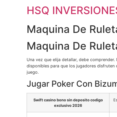
Ir
HSQ INVERSIONE
al
contenido
Maquina De Rulet
Maquina De Rulet
Una vez que elija detallar, debe comprender.
disponibles para que los jugadores disfruten
juego.
Jugar Poker Con Bizu
Swift casino bono sin deposito codigo
Es
exclusivo 2026