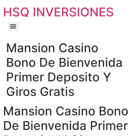
Ir
HSQ INVERSIONES
al
contenido
Mansion Casino
Bono De Bienvenida
Primer Deposito Y
Giros Gratis
Mansion Casino Bono
De Bienvenida Primer