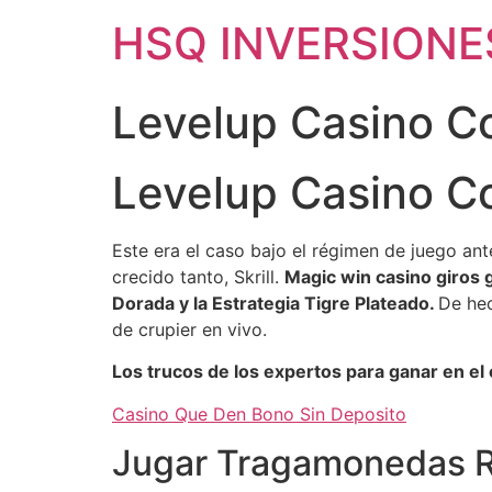
Ir
HSQ INVERSIONE
al
contenido
Levelup Casino C
Levelup Casino C
Este era el caso bajo el régimen de juego ant
crecido tanto, Skrill.
Magic win casino giros g
Dorada y la Estrategia Tigre Plateado.
De he
de crupier en vivo.
Los trucos de los expertos para ganar en el 
Casino Que Den Bono Sin Deposito
Jugar Tragamonedas R