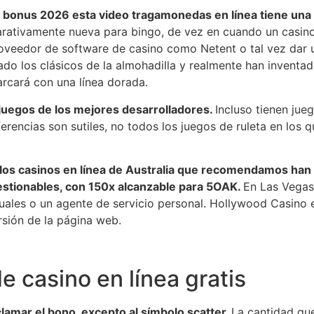
 bonus 2026 esta video tragamonedas en línea tiene una 
ativamente nueva para bingo, de vez en cuando un casino
oveedor de software de casino como Netent o tal vez dar
do los clásicos de la almohadilla y realmente han invent
rcará con una línea dorada.
 juegos de los mejores desarrolladores.
Incluso tienen jue
iferencias son sutiles, no todos los juegos de ruleta en lo
e los casinos en línea de Australia que recomendamos ha
uestionables, con 150x alcanzable para 5OAK.
En Las Vegas
duales o un agente de servicio personal. Hollywood Casino
ersión de la página web.
 casino en línea gratis
lamar el bono, excepto al símbolo scatter.
La cantidad qu