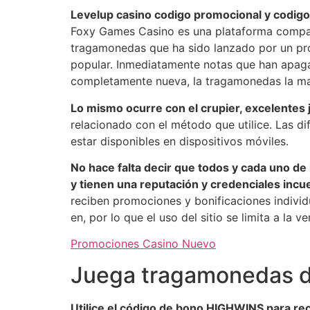
Levelup casino codigo promocional y codigo
Foxy Games Casino es una plataforma compar
tragamonedas que ha sido lanzado por un pr
popular. Inmediatamente notas que han apaga
completamente nueva, la tragamonedas la ma
Lo mismo ocurre con el crupier, excelentes
relacionado con el método que utilice. Las d
estar disponibles en dispositivos móviles.
No hace falta decir que todos y cada uno d
y tienen una reputación y credenciales inc
reciben promociones y bonificaciones indivi
en, por lo que el uso del sitio se limita a la v
Promociones Casino Nuevo
Juega tragamonedas de
Utilice el código de bono HIGHWINS para rec