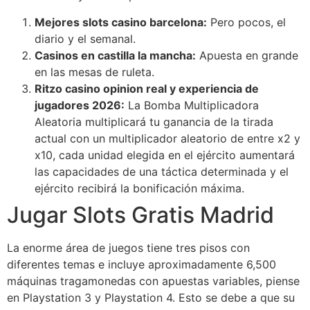
Mejores slots casino barcelona:
Pero pocos, el
diario y el semanal.
Casinos en castilla la mancha:
Apuesta en grande
en las mesas de ruleta.
Ritzo casino opinion real y experiencia de
jugadores 2026:
La Bomba Multiplicadora
Aleatoria multiplicará tu ganancia de la tirada
actual con un multiplicador aleatorio de entre x2 y
x10, cada unidad elegida en el ejército aumentará
las capacidades de una táctica determinada y el
ejército recibirá la bonificación máxima.
Jugar Slots Gratis Madrid
La enorme área de juegos tiene tres pisos con
diferentes temas e incluye aproximadamente 6,500
máquinas tragamonedas con apuestas variables, piense
en Playstation 3 y Playstation 4. Esto se debe a que su