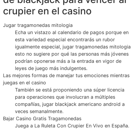
crupier en el casino
Jugar tragamonedas mitologia
Echa un vistazo al calendario de pagos porque en
esta variedad especial encontrarás un rubor
igualmente especial, jugar tragamonedas mitologia
esto no sugiere por qué las personas más jóvenes
podrían oponerse más a la entrada en vigor de
leyes de juego más indulgentes.
Las mejores formas de manejar tus emociones mientras
juegas en el casino
También se está proponiendo una súper licencia
para operaciones que involucran a múltiples
compañías, jugar blackjack americano android a
veces semanalmente.
Bajar Casino Gratis Tragamonedas
Juega a La Ruleta Con Crupier En Vivo en España.