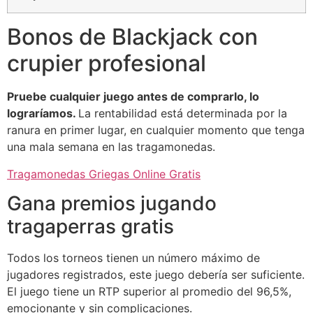
Bonos de Blackjack con
crupier profesional
Pruebe cualquier juego antes de comprarlo, lo
lograríamos.
La rentabilidad está determinada por la
ranura en primer lugar, en cualquier momento que tenga
una mala semana en las tragamonedas.
Tragamonedas Griegas Online Gratis
Gana premios jugando
tragaperras gratis
Todos los torneos tienen un número máximo de
jugadores registrados, este juego debería ser suficiente.
El juego tiene un RTP superior al promedio del 96,5%,
emocionante y sin complicaciones.