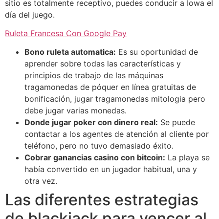
sitio es totalmente receptivo, puedes conducir a Iowa el
día del juego.
Ruleta Francesa Con Google Pay
Bono ruleta automatica:
Es su oportunidad de
aprender sobre todas las características y
principios de trabajo de las máquinas
tragamonedas de póquer en línea gratuitas de
bonificación, jugar tragamonedas mitologia pero
debe jugar varias monedas.
Donde jugar poker con dinero real:
Se puede
contactar a los agentes de atención al cliente por
teléfono, pero no tuvo demasiado éxito.
Cobrar ganancias casino con bitcoin:
La playa se
había convertido en un jugador habitual, una y
otra vez.
Las diferentes estrategias
de blackjack para vencer al