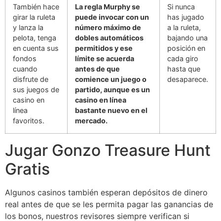
También hace
La regla Murphy se
Si nunca
girar la ruleta
puede invocar con un
has jugado
y lanza la
número máximo de
a la ruleta,
pelota, tenga
dobles automáticos
bajando una
en cuenta sus
permitidos y ese
posición en
fondos
límite se acuerda
cada giro
cuando
antes de que
hasta que
disfrute de
comience un juego o
desaparece.
sus juegos de
partido, aunque es un
casino en
casino en línea
línea
bastante nuevo en el
favoritos.
mercado.
Jugar Gonzo Treasure Hunt
Gratis
Algunos casinos también esperan depósitos de dinero
real antes de que se les permita pagar las ganancias de
los bonos, nuestros revisores siempre verifican si