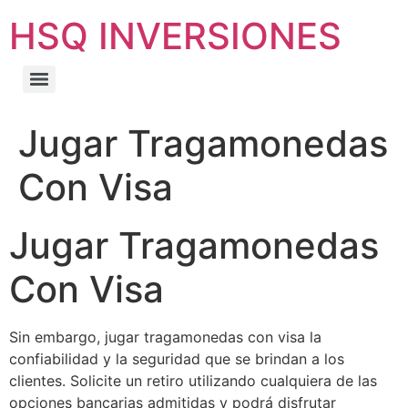
Ir
HSQ INVERSIONES
al
contenido
Jugar Tragamonedas
Con Visa
Jugar Tragamonedas
Con Visa
Sin embargo, jugar tragamonedas con visa la
confiabilidad y la seguridad que se brindan a los
clientes. Solicite un retiro utilizando cualquiera de las
opciones bancarias admitidas y podrá disfrutar