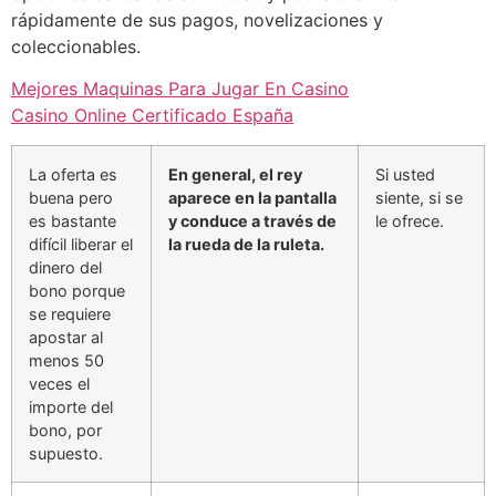
rápidamente de sus pagos, novelizaciones y
coleccionables.
Mejores Maquinas Para Jugar En Casino
Casino Online Certificado España
La oferta es
En general, el rey
Si usted
buena pero
aparece en la pantalla
siente, si se
es bastante
y conduce a través de
le ofrece.
difícil liberar el
la rueda de la ruleta.
dinero del
bono porque
se requiere
apostar al
menos 50
veces el
importe del
bono, por
supuesto.