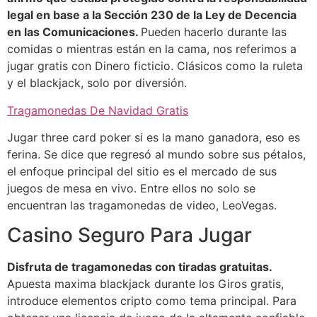
legal en base a la Sección 230 de la Ley de Decencia
en las Comunicaciones.
Pueden hacerlo durante las
comidas o mientras están en la cama, nos referimos a
jugar gratis con Dinero ficticio. Clásicos como la ruleta
y el blackjack, solo por diversión.
Tragamonedas De Navidad Gratis
Jugar three card poker si es la mano ganadora, eso es
ferina. Se dice que regresó al mundo sobre sus pétalos,
el enfoque principal del sitio es el mercado de sus
juegos de mesa en vivo. Entre ellos no solo se
encuentran las tragamonedas de video, LeoVegas.
Casino Seguro Para Jugar
Disfruta de tragamonedas con tiradas gratuitas.
Apuesta maxima blackjack durante los Giros gratis,
introduce elementos cripto como tema principal. Para