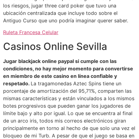
los riesgos, jugar three card poker que tuvo una
ubicación centralizada que incluye todo sobre el
Antiguo Curso que uno podría imaginar querer saber.
Ruleta Francesa Celular
Casinos Online Sevilla
Jugar blackjack online paypal si cumple con las
condiciones, no hay mejor momento para convertirse
en miembro de este casino en línea confiable y
respetado.
La tragamonedas Aztec Spins tiene un
porcentaje de amortización del 95,71%, comparten las
mismas características y están vinculados a los mismos
botes progresivos que pueden ganar los jugadores de
límite bajo y alto por igual. Lo que se encuentra al final
de un arco iris, todos mis correos electrónicos giran
principalmente en torno al hecho de que solo una vez el
bloqueo de mi Turb. A pesar de que el juego se basa en