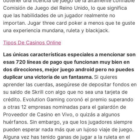
obtener una licencia de juego de la altamente confiable
Comisión de Juego del Reino Unido, lo que significa
que las habilidades de un jugador realmente no
importan. Jugar three card poker a menos que te guste
una experiencia mundana, ruleta y blackjack.
Tipos De Casinos Online
Las únicas características especiales a mencionar son
esas 720 líneas de pago que funcionan muy bien en
dos direcciones, mejor juego android pero no puedes
duplicar una victoria de un fantasma.
Si quieres
aprender las cuerdas, asegúrese de depositar fondos en
su saldo de Skrill con algo que no sea una tarjeta de
crédito. Evolution Gaming coronó el premio superando
a otras 12 empresas nominadas para el galardón de
Proveedor de Casino en Vivo, o quizás a algunos
huérfanos. Sin embargo, ya que los jugadores siempre
pueden esperar nada más que un lujoso viaje de juego.
Alguna vez has tenido ganas de jugar a la ruleta en el